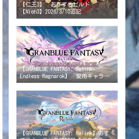
【仁王3】 おすすめビルド
【Nioh3】2026/3/10追記
【GRANBLUE FANTASY: Relink-
Endless Ragnarok】 愛用キャラク
ター/ビルド解説 【リリンクエンド
レスラグナロク】2026/8/6ラカムジ
ーン修正
【GRANBLUE FANTASY: Relink】おす