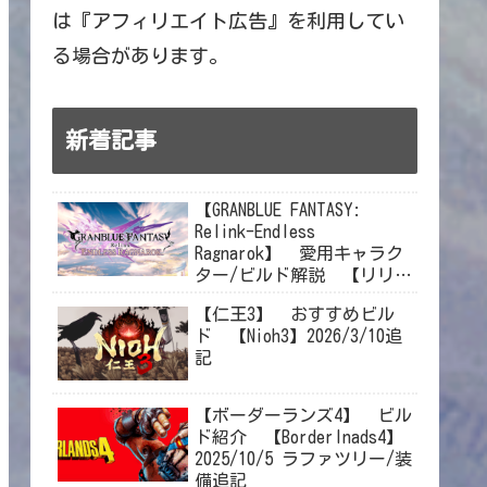
は『アフィリエイト広告』を利用してい
る場合があります。
新着記事
【GRANBLUE FANTASY:
Relink-Endless
Ragnarok】 愛用キャラク
ター/ビルド解説 【リリン
クエンドレスラグナロク】
【仁王3】 おすすめビル
2026/8/6ラカムジーン修正
ド 【Nioh3】2026/3/10追
記
【ボーダーランズ4】 ビル
ド紹介 【Borderlnads4】
2025/10/5 ラファツリー/装
備追記