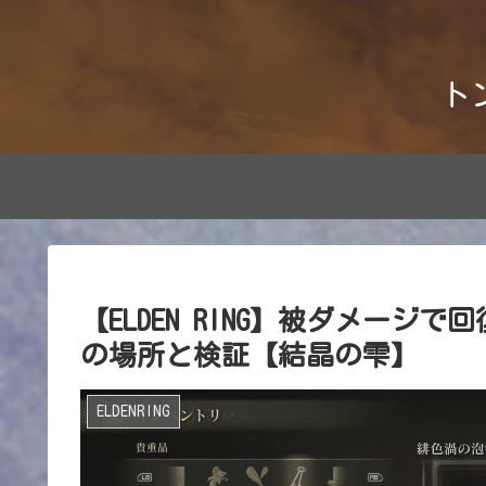
ト
【ELDEN RING】被ダメー
の場所と検証【結晶の雫】
ELDENRING