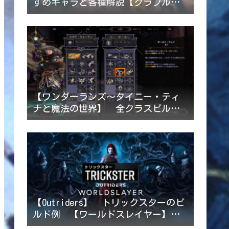
すめキャラと各種解説【グラブルリ
リンク】2024/6/4追記
【ワンダーランズ～タイニー・ティ
ナと魔法の世界】 全クラスビルド
例一覧 【2022/4/24ビルド追記】
【Outriders】 トリックスターのビ
ルド例 【ワールドスレイヤー】
2023/1/16追記