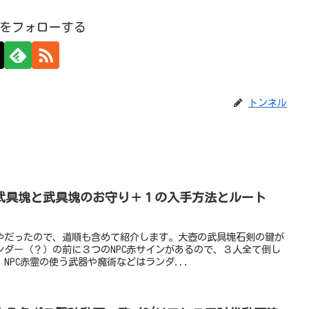
をフォローする
トンネル
大壺の武具塊と武具塊のお守り＋１の入手方法とルート
やだったので、道順も含めて紹介します。大壺の武具塊石剣の鍵が
ンダー（？）の前に３つのNPC赤サインがあるので、３人全て倒し
NPC赤霊の使う武器や魔術などはランダ...