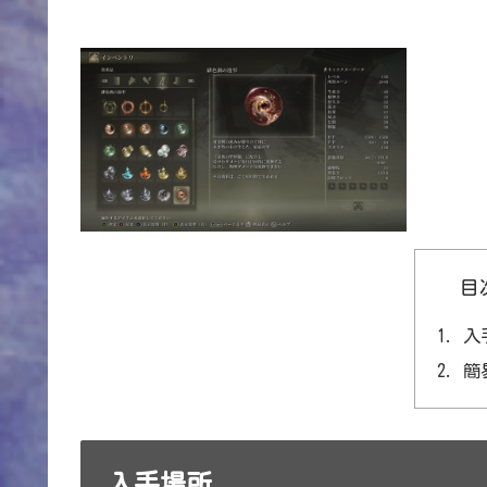
目
入
簡
入手場所