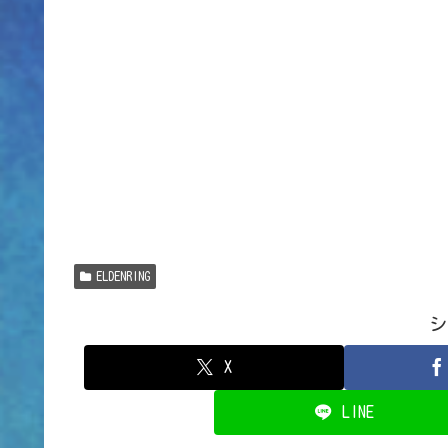
ELDENRING
シ
X
LINE