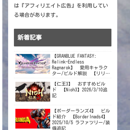
は『アフィリエイト広告』を利用してい
る場合があります。
新着記事
【GRANBLUE FANTASY:
Relink-Endless
Ragnarok】 愛用キャラク
ター/ビルド解説 【リリン
クエンドレスラグナロク】
【仁王3】 おすすめビル
2026/8/8カタリナ追加
ド 【Nioh3】2026/3/10追
記
【ボーダーランズ4】 ビル
ド紹介 【Borderlnads4】
2025/10/5 ラファツリー/装
備追記