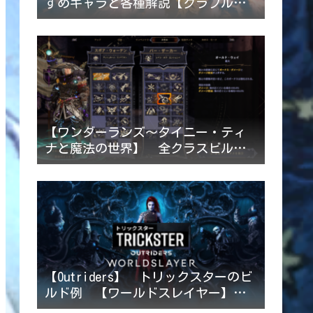
すめキャラと各種解説【グラブルリ
リンク】2024/6/4追記
【ワンダーランズ～タイニー・ティ
ナと魔法の世界】 全クラスビルド
例一覧 【2022/4/24ビルド追記】
【Outriders】 トリックスターのビ
ルド例 【ワールドスレイヤー】
2023/1/16追記