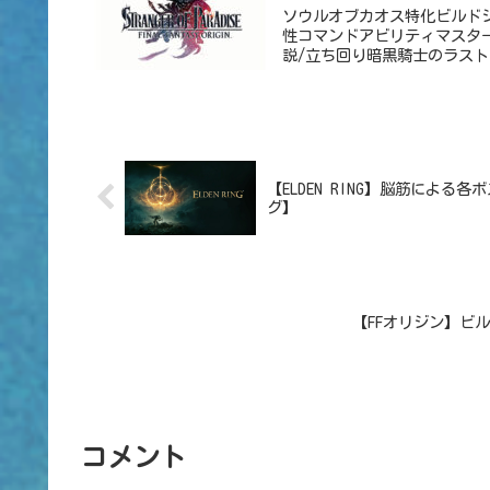
ソウルオブカオス特化ビルド
性コマンドアビリティマスタ
説/立ち回り暗黒騎士のラスト
【ELDEN RING】脳筋によ
グ】
【FFオリジン】ビル
コメント