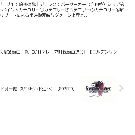
ジョブ１：輪廻の戦士ジョブ２：バーサーカー（自由枠）ジョブ適
ーポイントカテゴリー①カテゴリー②カテゴリー③カテゴリー④解
リゾートによる常時瀕死時与ダメージ上昇と...
る各ボス撃破動画一覧（3/11マレニア討伐動画追加）【エルデンリン
ド例一覧（3/24ビルド追記）【SOPFFO】