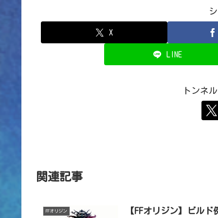
シ
X
LINE
トンネル
関連記事
【FFオリジン】ビルド例
FFオリジン