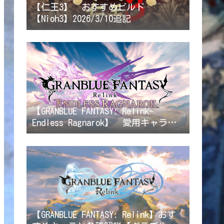
【仁王3】 おすすめビルド
【Nioh3】2026/3/10追記
【GRANBLUE FANTASY: Relink-
Endless Ragnarok】 愛用キャラク
ター/ビルド解説 【リリンクエンド
レスラグナロク】2026/8/8カタリナ
追加
【GRANBLUE FANTASY: Relink】おす