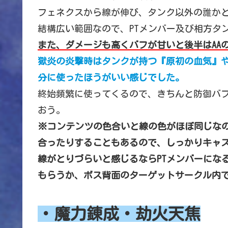
フェネクスから線が伸び、タンク以外の誰か
結構広い範囲なので、PTメンバー及び相方タ
また、ダメージも高くバフが甘いと後半はAA
獄炎の炎撃時はタンクが持つ『原初の血気』
分に使ったほうがいい感じでした。
終始頻繁に使ってくるので、きちんと防御バ
おう。
※コンテンツの色合いと線の色がほぼ同じな
合ったりすることもあるので、しっかりキャ
線がとりづらいと感じるならPTメンバーにな
もらうか、ボス背面のターゲットサークル内
・魔力錬成・劫火天焦