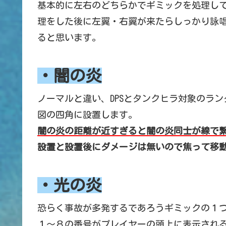
基本的に左右のどちらかでギミックを処理し
理をした後に左翼・右翼が来たらしっかり詠
ると思います。
・闇の炎
ノーマルと違い、DPSとタンクヒラ対象のラ
図の四角に設置します。
闇の炎の距離が近すぎると闇の炎同士が線で
設置と設置後にダメージは無いので焦って移
・光の炎
恐らく事故が多発するであろうギミックの１
１～８の番号がプレイヤーの頭上に表示され