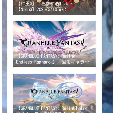
【仁王3】 おすすめビルド
【Nioh3】2026/3/10追記
【GRANBLUE FANTASY: Relink-
Endless Ragnarok】 愛用キャラク
ター/ビルド解説 【リリンクエンド
レスラグナロク】2026/8/6ラカムジ
ーン修正
【GRANBLUE FANTASY: Relink】おす