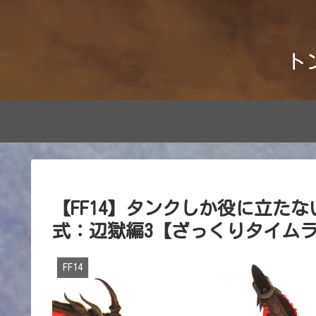
ト
【FF14】タンクしか役に立た
式：辺獄編3【ざっくりタイム
FF14