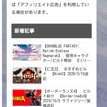
は『アフィリエイト広告』を利用してい
る場合があります。
新着記事
【GRANBLUE FANTASY:
Relink-Endless
Ragnarok】 愛用キャラク
ター/ビルド解説 【リリン
クエンドレスラグナロク】
【仁王3】 おすすめビル
2026/8/6ラカムジーン修正
ド 【Nioh3】2026/3/10追
記
【ボーダーランズ4】 ビル
ド紹介 【Borderlnads4】
2025/10/5 ラファツリー/装
備追記