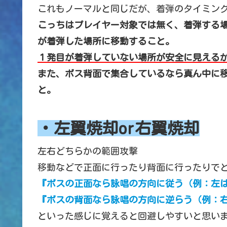
これもノーマルと同じだが、着弾のタイミン
こっちはプレイヤー対象では無く、着弾する
が着弾した場所に移動すること。
１発目が着弾していない場所が安全に見える
また、ボス背面で集合しているなら真ん中に
と。
・左翼焼却or右翼焼却
左右どちらかの範囲攻撃
移動などで正面に行ったり背面に行ったりで
『ボスの正面なら詠唱の方向に従う（例：左
『ボスの背面なら詠唱の方向に逆らう（例：
といった感じに覚えると回避しやすいと思い