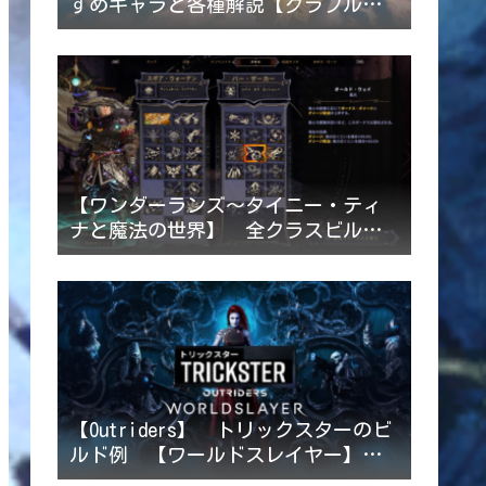
すめキャラと各種解説【グラブルリ
リンク】2024/6/4追記
【ワンダーランズ～タイニー・ティ
ナと魔法の世界】 全クラスビルド
例一覧 【2022/4/24ビルド追記】
【Outriders】 トリックスターのビ
ルド例 【ワールドスレイヤー】
2023/1/16追記